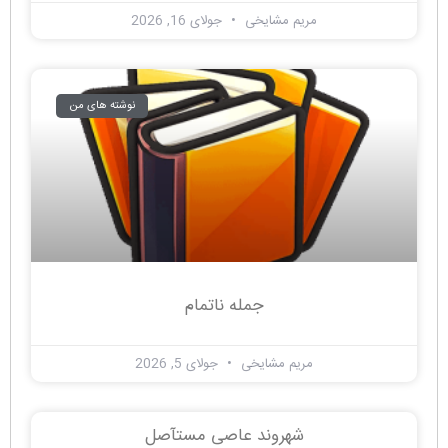
مریم مشایخی
جولای 16, 2026
نوشته های من
جمله ناتمام
مریم مشایخی
جولای 5, 2026
شهروند عاصی مستآصل